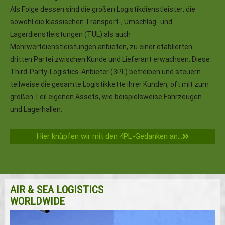
Als Folge dessen sind die großen Logistikdienstleister, die
sowohl die klassischen Transport-, Umschlag- und
Lagerdienstleistungen (TUL) als auch
Mehrwertdienstleistungen anbieten, zu einer etablierten
dritten Partei zwischen Kunde und Lieferant erwachsen. Diese
Third-Party-Logistics-Anbieter (3PL) betreiben und steuern
teilweise die gesamte Logistikkette ihrer Kunden, oft mit zum
großen Teil eigenen Assets, wie beispielsweise Fahrzeugen
und Lagerhallen.
Hier knüpfen wir mit den 4PL-Gedanken an...
AIR & SEA LOGISTICS
WORLDWIDE